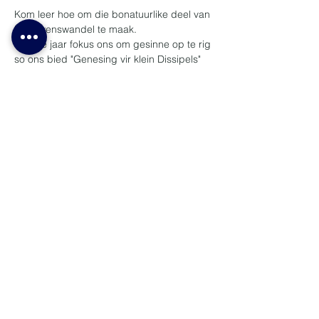
Kom leer hoe om die bonatuurlike deel van 
jou lewenswandel te maak.
Hierdie jaar fokus ons om gesinne op te rig 
so ons bied "Genesing vir klein Dissipels" 
aan op dieselfde tyd vir in ons kinderkerk - 
ouderdom 7 - 12 is welkom. Ons wil graag 
ons tieners ook oprig, hulle is welkom om 
in die hoof ouditorium saam die kursus te 
doen
R150 p/p op kampus of aanlyn
R100 p/p  Handleiding
Lees meer >
Deel hierdie konferensie