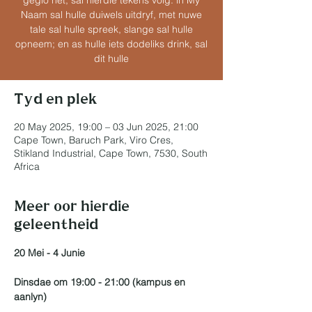
geglo het, sal hierdie tekens volg: in My
Naam sal hulle duiwels uitdryf, met nuwe
tale sal hulle spreek, slange sal hulle
opneem; en as hulle iets dodeliks drink, sal
dit hulle
Tyd en plek
20 May 2025, 19:00 – 03 Jun 2025, 21:00
Cape Town, Baruch Park, Viro Cres,
Stikland Industrial, Cape Town, 7530, South
Africa
Meer oor hierdie
geleentheid
20 Mei - 4 Junie 
Dinsdae om 19:00 - 21:00 (kampus en 
aanlyn)