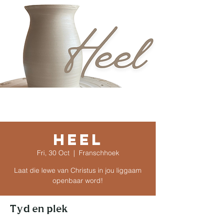
HEEL
Fri, 30 Oct
  |  
Franschhoek
Laat die lewe van Christus in jou liggaam
openbaar word!
Tyd en plek