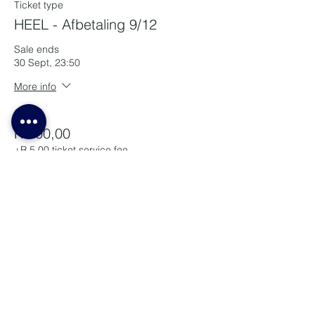
Ticket type
HEEL - Afbetaling 9/12
Sale ends
30 Sept, 23:50
More info
Price
R 200,00
+R 5,00 ticket service fee
Quantity
Ticket type
HEEL - Afbetaling 10/12
Sale ends