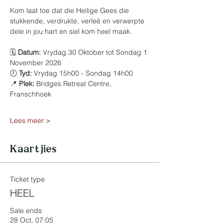
Kom laat toe dat die Heilige Gees die 
stukkende, verdrukte, verleë en verwerpte 
dele in jou hart en siel kom heel maak. 
🗓️ 
Datum:
 Vrydag 30 Oktober tot Sondag 1 
November 2026
🕗 
Tyd:
 Vrydag 15h00 - Sondag 14h00
📍 
Plek:
 Bridges Retreat Centre, 
Franschhoek
Lees meer >
Kaartjies
Ticket type
HEEL
Sale ends
28 Oct, 07:05