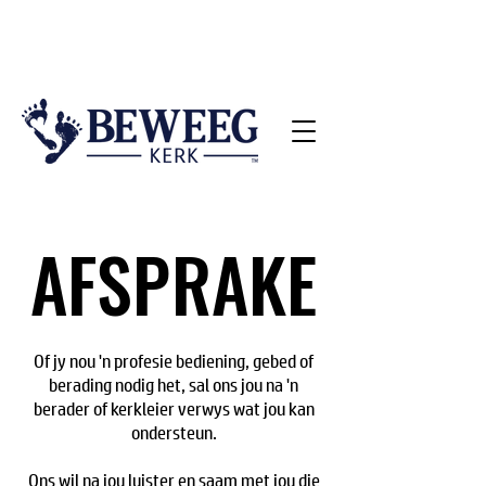
DIENSTYE: SONDAG 09:00 | 18:00
KINDERKERK: SONDAG 09:00 | 18:00
AFSPRAKE
AFSPRAKE
Of jy nou 'n profesie bediening, gebed of
berading nodig het, sal ons jou na 'n
berader of kerkleier verwys wat jou kan
ondersteun.
Ons wil na jou luister en saam met jou die