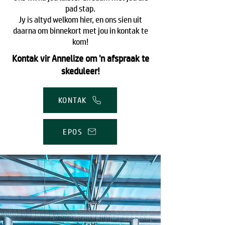
pad stap.
Jy is altyd welkom hier, en ons sien uit
daarna om binnekort met jou in kontak te
kom!
Kontak vir Annelize om 'n afspraak te
skeduleer!
KONTAK
EPOS